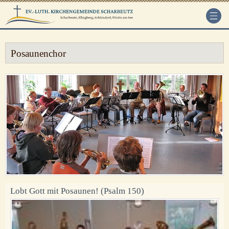
Posaunenchor
Lobt Gott mit Posaunen! (Psalm 150)