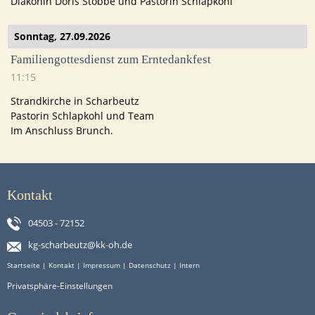
Diakonin Doris Stobbe und Pastorin Schlapkohl
Sonntag,
27.09.2026
Familiengottesdienst zum Erntedankfest
11:15
Strandkirche in Scharbeutz
Pastorin Schlapkohl und Team
Im Anschluss Brunch.
Kontakt
04503 - 72152
kg-scharbeutz@kk-oh.de
Startseite
|
Kontakt
|
Impressum
|
Datenschutz
|
Intern
Privatsphäre-Einstellungen