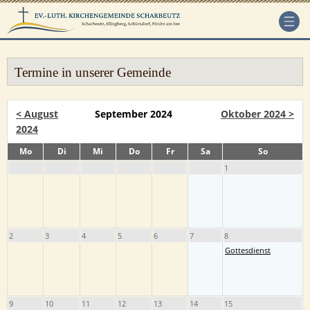
Termine in unserer Gemeinde
< August
September 2024
Oktober 2024 >
2024
Mo
Di
Mi
Do
Fr
Sa
So
1
2
3
4
5
6
7
8
Gottesdienst
9
10
11
12
13
14
15