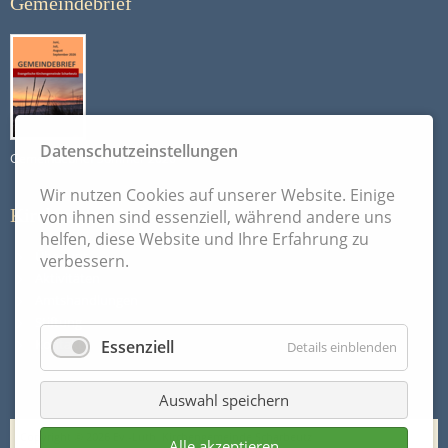
Gemeindebrief
Datenschutzeinstellungen
Gemeindebrief Sommer 2026
Wir nutzen Cookies auf unserer Website. Einige
Kirchengemeinde
von ihnen sind essenziell, während andere uns
helfen, diese Website und Ihre Erfahrung zu
Über uns
verbessern.
Aktivitäten
Amtshandlungen
Stiftung
Kontakt
Essenziell
Details einblenden
Auswahl speichern
Copyright © 2026 Ev.-Luth. Kirchengemeinde Scharbeutz
Alle akzeptieren