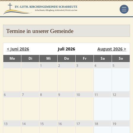
Termine in unserer Gemeinde
< Juni 2026
Juli 2026
August 2026 >
Mo
Di
Mi
Do
Fr
Sa
So
1
2
3
4
5
6
7
8
9
10
11
12
13
14
15
16
17
18
19