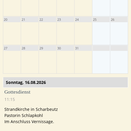
20
21
22
23
24
25
26
27
28
29
30
31
Sonntag,
16.08.2026
Gottesdienst
11:15
Strandkirche in Scharbeutz
Pastorin Schlapkohl
Im Anschluss Vernissage.